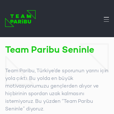
Team Paribu Seninle
Team Paribu, Türkiye’de sporunun yarını için
yola çıktı. Bu yolda en büyük
motivasyonumuzu gençlerden alıyor ve
hiçbirinin spordan uzak kalmasını
istemiyoruz. Bu yüzden “Team Paribu
Seninle” diyoruz.