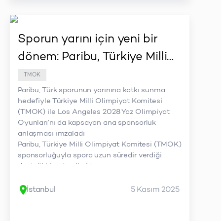
kurduğu spor alanlarında, iki yıldır depremden
etkilenen 450’den fazla çocuk ve gencin
sporla iyileşmesine katkı sunuyor
Team Paribu, Team Paribu Seninle projesi
Sporun yarını için yeni bir
kapsamında çocuk ve gençlere yönelik spor
dönem: Paribu, Türkiye Milli
odaklı çalışmalarını ülke genelinde sürdürmeye
devam edecek
Olimpiyat Komitesi’nin
TMOK
Paribu, Türk sporunun yarınına katkı sunma
(TMOK) ana sponsoru
hedefiyle Türkiye Milli Olimpiyat Komitesi
(TMOK) ile Los Angeles 2028 Yaz Olimpiyat
Oyunları’nı da kapsayan ana sponsorluk
anlaşması imzaladı
Paribu, Türkiye Milli Olimpiyat Komitesi (TMOK)
sponsorluğuyla spora uzun süredir verdiği
desteği bir adım ileri taşıyor
Bu iş birliği, Los Angeles 2028 Yaz Olimpiyat
Oyunları’na giden yolculukta sürdürülebilir bir
İstanbul
5 Kasım 2025
destek anlamına geliyor
Yasin Oral: “Şimdi, uzun yıllardır spora
verdiğimiz desteği daha geniş bir alana