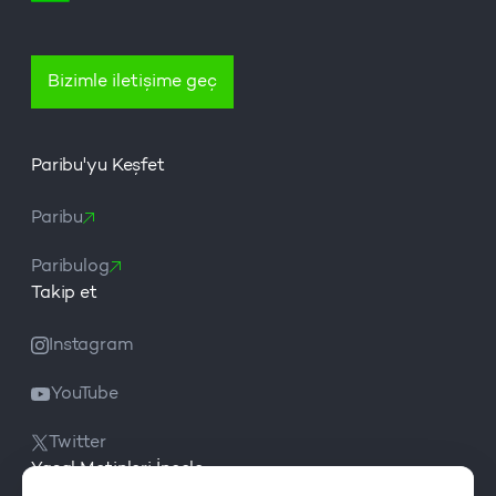
Bizimle iletişime geç
Paribu'yu Keşfet
Paribu
Paribulog
Takip et
Instagram
YouTube
Twitter
Yasal Metinleri İncele