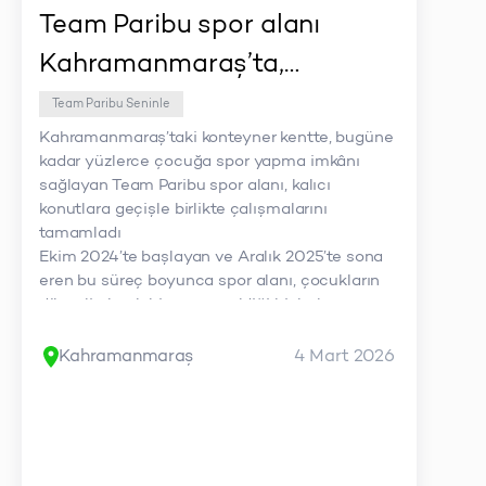
Team Paribu spor alanı
Kahramanmaraş’ta,
çocukların sporla iyileşme
Team Paribu Seninle
Kahramanmaraş’taki konteyner kentte, bugüne
sürecine eşlik etti
kadar yüzlerce çocuğa spor yapma imkânı
sağlayan Team Paribu spor alanı, kalıcı
konutlara geçişle birlikte çalışmalarını
tamamladı
Ekim 2024’te başlayan ve Aralık 2025’te sona
eren bu süreç boyunca spor alanı, çocukların
düzenli olarak bir araya geldiği bir buluşma
noktası oldu
Futbol, basketbol, voleybol, masa tenisi, çim
Kahramanmaraş
4 Mart 2026
hokeyi, satranç, atletizm ve jimnastik gibi farklı
branşlarda antrenörler eşliğinde spor yapıldı
Alan, yalnızca antrenman yapılan bir saha
değil; çocukların bir araya geldiği, birlikte vakit
geçirdiği ve günlük bir rutin oluşturduğu bir